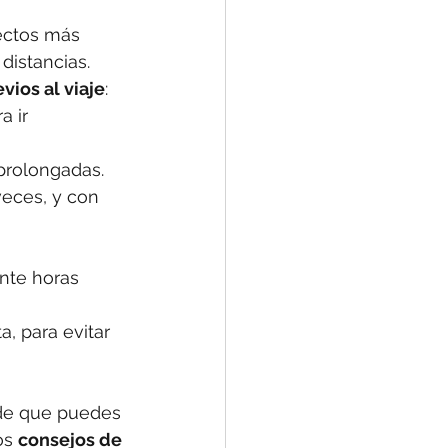
ectos más 
istancias. 
vios al viaje
:
 ir 
prolongadas.
veces, y con 
nte horas 
a, para evitar 
a de que puedes 
os 
consejos de 