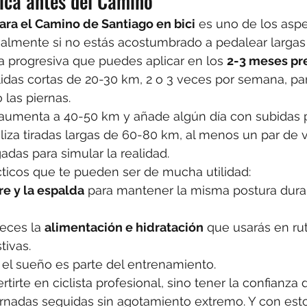
sica antes del Camino
ra el Camino de Santiago en bici
 es uno de los asp
almente si no estás acostumbrado a pedalear largas d
a progresiva que puedes aplicar en los 
2-3 meses pre
alidas cortas de 20-30 km, 2 o 3 veces por semana, para
las piernas.
 aumenta a 40-50 km y añade algún día con subidas 
aliza tiradas largas de 60-80 km, al menos un par de 
gadas para simular la realidad.
ticos que te pueden ser de mucha utilidad:
re y la espalda
 para mantener la misma postura dura
eces la 
alimentación e hidratación
 que usarás en rut
tivas.
: el sueño es parte del entrenamiento.
rtirte en ciclista profesional, sino tener la confianz
ornadas seguidas sin agotamiento extremo. Y con est