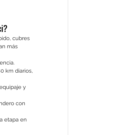
ci?
pido, cubres 
ían más 
encia.
0 km diarios, 
 equipaje y 
endero con 
a etapa en 