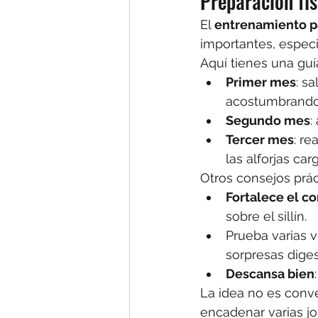
Preparación fí
El 
entrenamiento pa
importantes, especi
Aquí tienes una guí
Primer mes
: s
acostumbrando 
Segundo mes
:
Tercer mes
: re
las alforjas car
Otros consejos prác
Fortalece el co
sobre el sillín.
Prueba varias v
sorpresas diges
Descansa bien
La idea no es conve
encadenar varias j