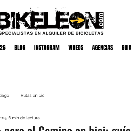
026
BLOG
INSTAGRAM
VIDEOS
AGENCIAS
GUI
tiago
Rutas en bici
2025
6 min de lectura
 para el Camino en bici: guía