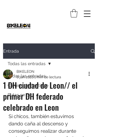
Entrada
Todas las entradas
BIKELEON
Todas las entradas
8 jun 2020
1 min de lectura
1 DH ciudad de Leon// el
Camino de Santiago
primer DH federado
Rutas en bici
celebrado en Leon
Si chicos, también estuvimos 
dando caña al descenso y 
conseguimos realizar durante 