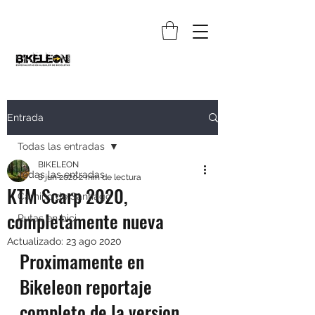
Entrada
Todas las entradas
BIKELEON
Todas las entradas
8 jun 2020
2 min de lectura
KTM Scarp 2020,
Camino de Santiago
completamente nueva
Rutas en bici
Actualizado:
23 ago 2020
Proximamente en 
Bikeleon reportaje 
completo de la version 