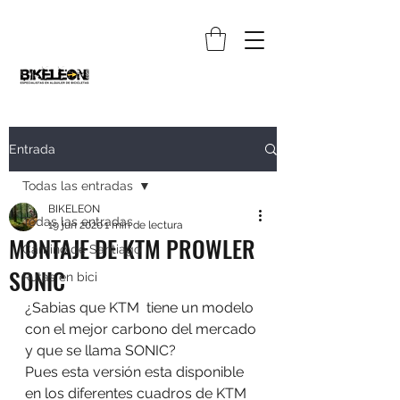
Entrada
Todas las entradas
BIKELEON
Todas las entradas
19 jun 2020
1 min de lectura
MONTAJE DE KTM PROWLER
Camino de Santiago
SONIC
Rutas en bici
¿Sabias que KTM  tiene un modelo 
con el mejor carbono del mercado 
y que se llama SONIC?
Pues esta versión esta disponible 
en los diferentes cuadros de KTM  