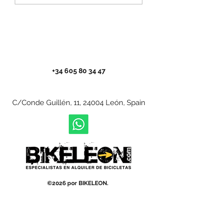
guía práctica para no
disfrutarlo al máxim
perderte nada
+34 605 80 34 47
C/Conde Guillén, 11, 24004 León, Spain
©2026 por BIKELEON.