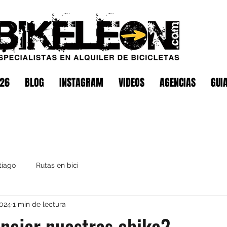
026
BLOG
INSTAGRAM
VIDEOS
AGENCIAS
GUI
tiago
Rutas en bici
2024
1 min de lectura
nejar nuestras ebike?