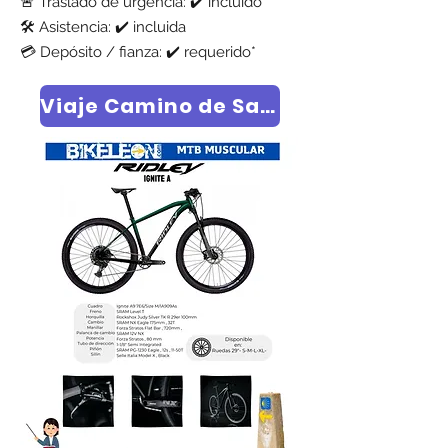
🚨 Traslado de urgencia: ✔️ incluido
🛠️ Asistencia: ✔️ incluida
💳 Depósito / fianza: ✔️ requerido*
Viaje Camino de Santiago