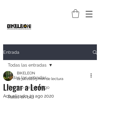
Entrada
Todas las entradas
BIKELEON
Todas las entradas
22 jul 2020
5 min de lectura
Llegar a León
Camino de Santiago
Actualizado:
23 ago 2020
Rutas en bici